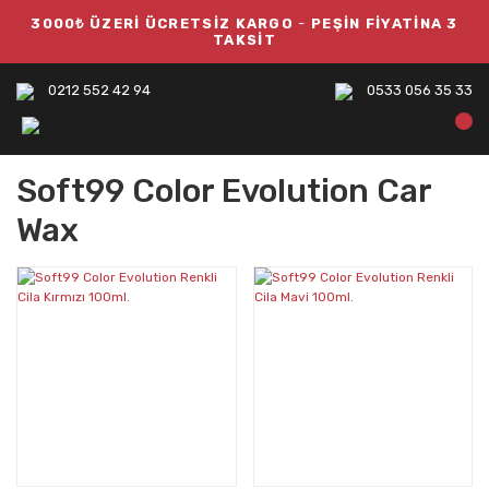
3000₺ ÜZERİ ÜCRETSİZ KARGO
-
PEŞİN FİYATİNA 3
TAKSİT
0212 552 42 94
0533 056 35 33
Soft99 Color Evolution Car
Wax