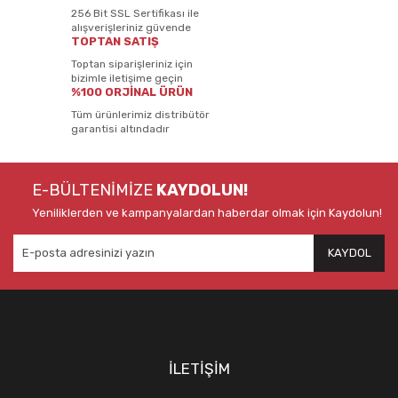
256 Bit SSL Sertifikası ile
alışverişleriniz güvende
TOPTAN SATIŞ
Toptan siparişleriniz için
bizimle iletişime geçin
%100 ORJİNAL ÜRÜN
Tüm ürünlerimiz distribütör
garantisi altındadır
E-BÜLTENİMİZE
KAYDOLUN!
Yeniliklerden ve kampanyalardan haberdar olmak için Kaydolun!
KAYDOL
İLETİŞİM