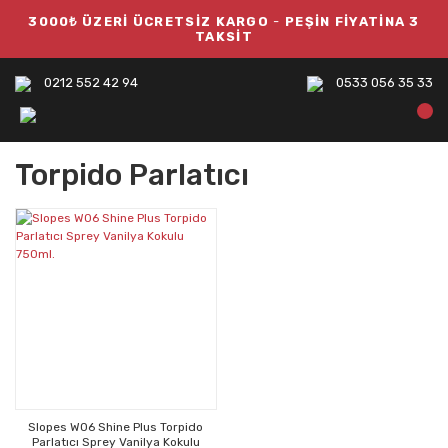
3000₺ ÜZERİ ÜCRETSİZ KARGO
-
PEŞİN FİYATİNA 3
TAKSİT
0212 552 42 94
0533 056 35 33
Torpido Parlatıcı
Slopes W06 Shine Plus Torpido
Parlatıcı Sprey Vanilya Kokulu