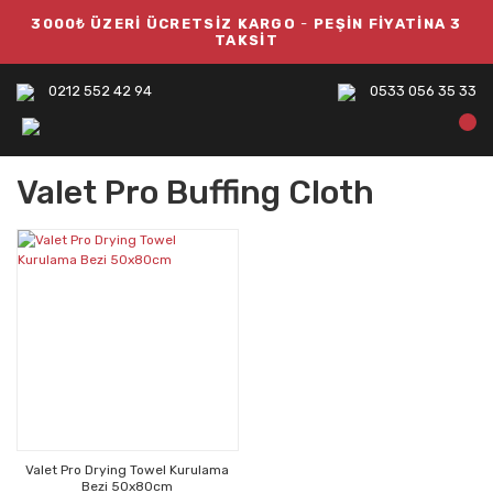
3000₺ ÜZERİ ÜCRETSİZ KARGO
-
PEŞİN FİYATİNA 3
TAKSİT
0212 552 42 94
0533 056 35 33
Valet Pro Buffing Cloth
Valet Pro Drying Towel Kurulama
Bezi 50x80cm