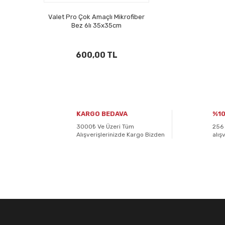
Valet Pro Çok Amaçlı Mikrofiber
Bez 6lı 35x35cm
600,00 TL
KARGO BEDAVA
%10
3000₺ Ve Üzeri Tüm
256 
Alışverişlerinizde Kargo Bizden
alış
E-BÜLTENİMİZE
KAYDOLUN!
Yeniliklerden ve kampanyalardan haberdar olmak için K