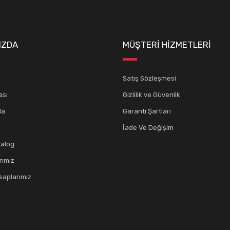
IZDA
MÜŞTERİ HİZMETLERİ
Satış Sözleşmesi
ası
Gizlilik ve Güvenlik
da
Garanti Şartları
İade Ve Değişim
talog
rımız
aplarımız