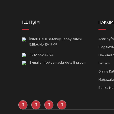
İLETİŞİM
HAKKIM
Anasayfa
İkitelli O.S.B Sefaköy Sanayi Sitesi
5.Blok No:15-17-19
Blog Sayf
0212 552 42 94
Hakkımız
E-mail : info@yamaclardetailing.com
İletişim
Online Ka
Mağazala
Banka Hes