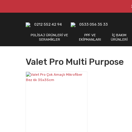
0212 552 42 94
0533 056 35 33
POLİSAJ ÜRÜNLERİ VE
PPF VE
İÇ BAKIM
SERAMİKLER
EKİPMANLARI
ÜRÜNLERİ
Valet Pro Multi Purpose