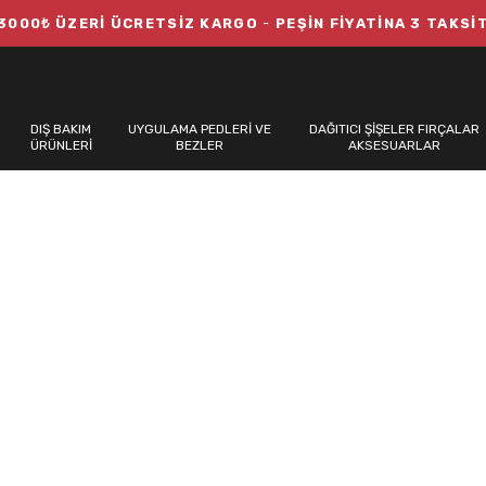
3000₺ ÜZERİ ÜCRETSİZ KARGO
-
PEŞİN FİYATİNA 3 TAKSİ
DIŞ BAKIM
UYGULAMA PEDLERİ VE
DAĞITICI ŞİŞELER FIRÇALAR
ÜRÜNLERİ
BEZLER
AKSESUARLAR