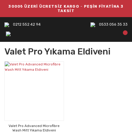
3000₺ ÜZERİ ÜCRETSİZ KARGO
-
PEŞİN FİYATİNA 3
TAKSİT
0212 552 42 94
0533 056 35 33
Valet Pro Yıkama Eldiveni
Valet Pro Advanced Microfibre
Wash Mitt Yıkama Eldiveni