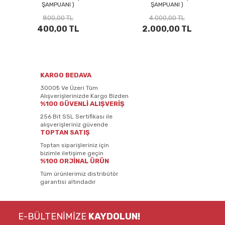
ŞAMPUANI )
ŞAMPUANI )
800,00 TL
4.000,00 TL
400,00 TL
2.000,00 TL
KARGO BEDAVA
3000₺ Ve Üzeri Tüm
Alışverişlerinizde Kargo Bizden
%100 GÜVENLİ ALIŞVERİŞ
256 Bit SSL Sertifikası ile
alışverişleriniz güvende
TOPTAN SATIŞ
Toptan siparişleriniz için
bizimle iletişime geçin
%100 ORJİNAL ÜRÜN
Tüm ürünlerimiz distribütör
garantisi altındadır
E-BÜLTENİMİZE
KAYDOLUN!