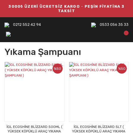
3000₺ ÜZERİ ÜCRETSİZ KARGO
-
PEŞİN FİYATİNA 3
TAKSİT
0212 552 42 94
0533 056 35 33
Yıkama Şampuanı
%50
%50
İGL ECOSHİNE BLİZZARD 500ML (
İGL ECOSHİNE BLİZZARD 5LT (
YÜKSEK KÖPÜKLÜ ARAÇ YIKAMA
YÜKSEK KÖPÜKLÜ ARAÇ YIKAMA