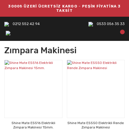
3000₺ ÜZERİ ÜCRETSİZ KARGO
-
PEŞİN FİYATİNA 3
TAKSİT
0212 552 42 94
0533 056 35 33
Zımpara Makinesi
Shine Mate ES516 Elektrikli
Shine Mate ES550 Elektrikli Rende
Zımpara Makinesi 15mm.
Zımpara Makinesi