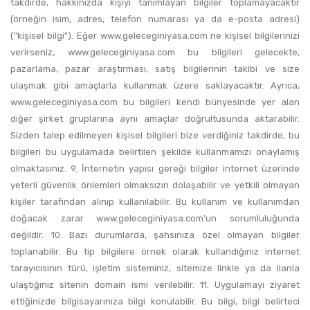
takdirde, hakkınızda kişiyi tanımlayan bilgiler toplamayacaktır
(örneğin isim, adres, telefon numarası ya da e-posta adresi)
("kişisel bilgi"). Eğer www.geleceginiyasa.com ne kişisel bilgilerinizi
verirseniz, www.geleceginiyasa.com bu bilgileri gelecekte,
pazarlama, pazar araştırması, satış bilgilerinin takibi ve size
ulaşmak gibi amaçlarla kullanmak üzere saklayacaktır. Ayrıca,
www.geleceginiyasa.com bu bilgileri kendi bünyesinde yer alan
diğer şirket gruplarına aynı amaçlar doğrultusunda aktarabilir.
Sizden talep edilmeyen kişisel bilgileri bize verdiğiniz takdirde, bu
bilgileri bu uygulamada belirtilen şekilde kullanmamızı onaylamış
olmaktasınız. 9. İnternetin yapısı gereği bilgiler internet üzerinde
yeterli güvenlik önlemleri olmaksızın dolaşabilir ve yetkili olmayan
kişiler tarafından alınıp kullanılabilir. Bu kullanım ve kullanımdan
doğacak zarar www.geleceginiyasa.com’un sorumluluğunda
değildir. 10. Bazı durumlarda, şahsınıza özel olmayan bilgiler
toplanabilir. Bu tip bilgilere örnek olarak kullandığınız internet
tarayıcısının türü, işletim sisteminiz, sitemize linkle ya da ilanla
ulaştığınız sitenin domain ismi verilebilir. 11. Uygulamayı ziyaret
ettiğinizde bilgisayarınıza bilgi konulabilir. Bu bilgi, bilgi belirteci