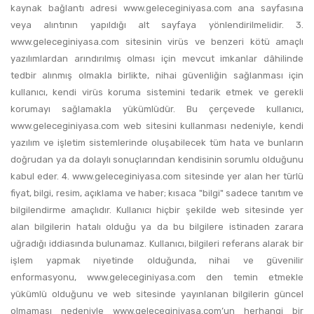
kaynak bağlantı adresi www.geleceginiyasa.com ana sayfasına
veya alıntının yapıldığı alt sayfaya yönlendirilmelidir. 3.
www.geleceginiyasa.com sitesinin virüs ve benzeri kötü amaçlı
yazılımlardan arındırılmış olması için mevcut imkanlar dâhilinde
tedbir alınmış olmakla birlikte, nihai güvenliğin sağlanması için
kullanıcı, kendi virüs koruma sistemini tedarik etmek ve gerekli
korumayı sağlamakla yükümlüdür. Bu çerçevede kullanıcı,
www.geleceginiyasa.com web sitesini kullanması nedeniyle, kendi
yazılım ve işletim sistemlerinde oluşabilecek tüm hata ve bunların
doğrudan ya da dolaylı sonuçlarından kendisinin sorumlu olduğunu
kabul eder. 4. www.geleceginiyasa.com sitesinde yer alan her türlü
fiyat, bilgi, resim, açıklama ve haber; kısaca "bilgi" sadece tanıtım ve
bilgilendirme amaçlıdır. Kullanıcı hiçbir şekilde web sitesinde yer
alan bilgilerin hatalı olduğu ya da bu bilgilere istinaden zarara
uğradığı iddiasında bulunamaz. Kullanıcı, bilgileri referans alarak bir
işlem yapmak niyetinde olduğunda, nihai ve güvenilir
enformasyonu, www.geleceginiyasa.com den temin etmekle
yükümlü olduğunu ve web sitesinde yayınlanan bilgilerin güncel
olmaması nedeniyle www.geleceginiyasa.com’un herhangi bir