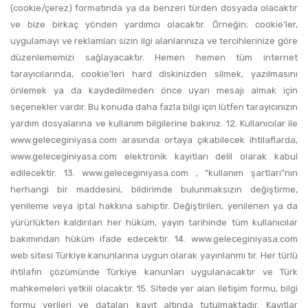
(cookie/çerez) formatında ya da benzeri türden dosyada olacaktır
ve bize birkaç yönden yardımcı olacaktır. Örneğin; cookie'ler,
uygulamayı ve reklamları sizin ilgi alanlarınıza ve tercihlerinize göre
düzenlememizi sağlayacaktır. Hemen hemen tüm internet
tarayıcılarında, cookie'leri hard diskinizden silmek, yazılmasını
önlemek ya da kaydedilmeden önce uyarı mesajı almak için
seçenekler vardır. Bu konuda daha fazla bilgi için lütfen tarayıcınızın
yardım dosyalarına ve kullanım bilgilerine bakınız. 12. Kullanıcılar ile
www.geleceginiyasa.com arasında ortaya çıkabilecek ihtilaflarda,
www.geleceginiyasa.com elektronik kayıtları delil olarak kabul
edilecektir. 13. www.geleceginiyasa.com , "kullanım şartları"nın
herhangi bir maddesini, bildirimde bulunmaksızın değiştirme,
yenileme veya iptal hakkına sahiptir. Değiştirilen, yenilenen ya da
yürürlükten kaldırılan her hüküm, yayın tarihinde tüm kullanıcılar
bakımından hüküm ifade edecektir. 14. www.geleceginiyasa.com
web sitesi Türkiye kanunlarına uygun olarak yayınlanmı tır. Her türlü
ihtilafın çözümünde Türkiye kanunları uygulanacaktır ve Türk
mahkemeleri yetkili olacaktır. 15. Sitede yer alan iletişim formu, bilgi
formu verileri ve dataları kayıt altında tutulmaktadır. Kayıtlar