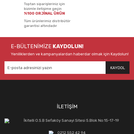
Toptan siparişleriniz için
bizimle iletişime geçin
%100 ORJİNAL ÜRÜN
Tüm ürünlerimiz distribütör
garantisi altındadır
E-BÜLTENİMİZE
KAYDOLUN!
Yeniliklerden ve kampanyalardan haberdar olmak için Kaydolun!
KAYDOL
İLETİŞİM
İkitelli O.S.B Sefaköy Sanayi Sitesi 5.Blok No:15-17-19
0212 552 42 94