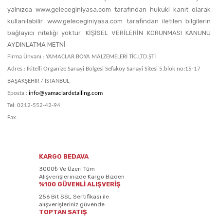
yalnızca www.geleceginiyasa.com tarafından hukuki kanıt olarak
kullanılabilir. www.geleceginiyasa.com tarafından iletilen bilgilerin
bağlayıcı niteliği yoktur. KİŞİSEL VERİLERİN KORUNMASI KANUNU
AYDINLATMA METNİ
Firma Ünvanı : YAMACLAR BOYA MALZEMELERİ TİC.LTD.ŞTİ
Adres : İkitelli Organize Sanayi Bölgesi Sefaköy Sanayi Sitesi 5.blok no:15-17
BAŞAKŞEHİR / İSTANBUL
Eposta :
info@yamaclardetailing.com
Tel: 0212-552-42-94
Fax:
KARGO BEDAVA
3000₺ Ve Üzeri Tüm
Alışverişlerinizde Kargo Bizden
%100 GÜVENLİ ALIŞVERİŞ
256 Bit SSL Sertifikası ile
alışverişleriniz güvende
TOPTAN SATIŞ