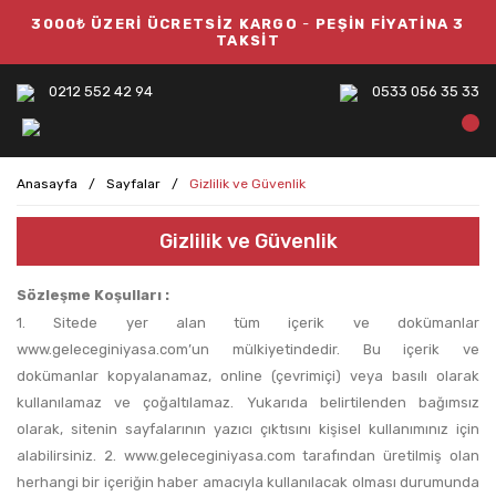
3000₺ ÜZERİ ÜCRETSİZ KARGO
-
PEŞİN FİYATİNA 3
TAKSİT
0212 552 42 94
0533 056 35 33
Anasayfa
Sayfalar
Gizlilik ve Güvenlik
Gizlilik ve Güvenlik
Sözleşme Koşulları :
1. Sitede yer alan tüm içerik ve dokümanlar
www.geleceginiyasa.com’un mülkiyetindedir. Bu içerik ve
dokümanlar kopyalanamaz, online (çevrimiçi) veya basılı olarak
kullanılamaz ve çoğaltılamaz. Yukarıda belirtilenden bağımsız
olarak, sitenin sayfalarının yazıcı çıktısını kişisel kullanımınız için
alabilirsiniz. 2. www.geleceginiyasa.com tarafından üretilmiş olan
herhangi bir içeriğin haber amacıyla kullanılacak olması durumunda