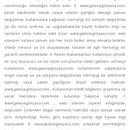
sorumluluğu olmadığını kabul eder. 5. www.geleceginiyasa.com,
kendi takdirinde olmak üzere sitenin içeriğini dilediği zaman
değiştirme, kullanıcılara sağlanan herhangi bir hizmeti değiştirme
ya da sona erdirme ve uygulamalarda kayıtlı kullanıcı bilgi ve
verilerini silme hakkını saklı tutar. www.geleceginiyasa.com, web
sitesinin hatasız olması için her türlü tedbir almış olmakla birlikte,
sitede mevcut ya da oluşabilecek hatalar ile ilgili herhangi bir
garanti verilmemektedir. 6. Resmi makamlardan kullanıcıya yönelik
bir suç duyurusu ya da resmi soruşturma talebi gelmesi ve/veya
kullanıcının www.geleceginiyasa.com sistemlerinin çalışmasına
engel olacak ya da işleyişini değiştirecek herhangi bir elektronik
sabotaj veya saldırı yaptığının tespit edilmesi halinde,
www.geleceginiyasa.com , kullanıcının kimlik bilgilerini araştırma ve
yasal mercilere bildirimde bulunma hakkına sahiptir 7.
www.geleceginiyasa.com , web sitesini ziyaret ettiğinizde,
doğrudan (istenilen bilgiyi vermeniz halinde) veya dolaylı olarak
(örn: iletişim/bilgi formu giriş kayıtları) sizinle ilgili kişisel bilgi
toplayabilir. 8. www.geleceginiyasa.com, isteyerek vermediğiniz