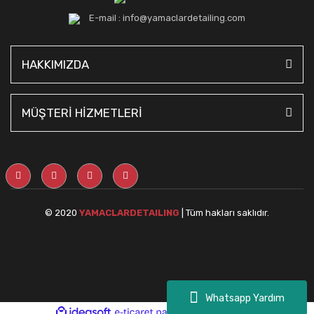
E-mail : info@yamaclardetailing.com
HAKKIMIZDA
MÜŞTERİ HİZMETLERİ
© 2020
YAMACLARDETAILING
| Tüm hakları saklıdır.
Whatsapp Yardım
ile
ideasoft
e-