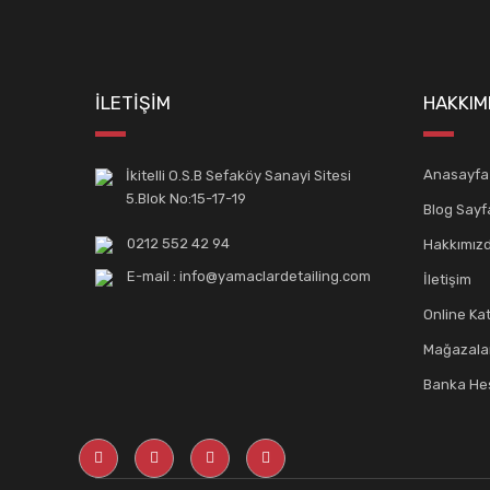
İLETİŞİM
HAKKIM
Anasayfa
İkitelli O.S.B Sefaköy Sanayi Sitesi
5.Blok No:15-17-19
Blog Sayf
0212 552 42 94
Hakkımız
E-mail : info@yamaclardetailing.com
İletişim
Online Ka
Mağazala
Banka Hes