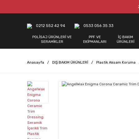
0212 552 42 94
0533 056 35 33
POLİSAJ ÜRÜNLERİ VE
PPF VE
İÇ BAKIM
SERAMİKLER
EKİPMANLARI
ÜRÜNLERİ
Anasayfa
DIŞ BAKIM ÜRÜNLERİ
Plastik Aksam Koruma