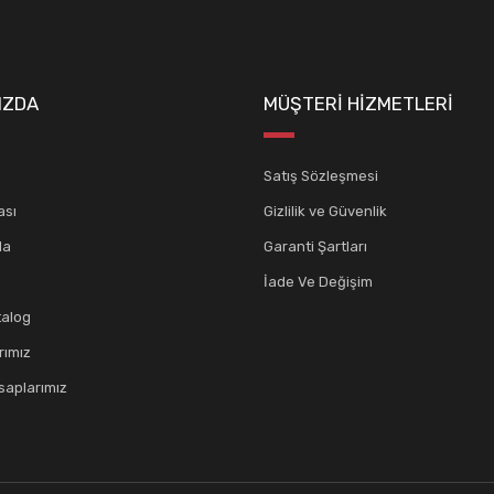
Gönder
IZDA
MÜŞTERİ HİZMETLERİ
Satış Sözleşmesi
ası
Gizlilik ve Güvenlik
da
Garanti Şartları
İade Ve Değişim
talog
rımız
aplarımız