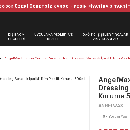
3000₺ ÜZERİ ÜCRETSİZ KARGO
-
PEŞİN FİYATİNA 3 TAKSİ
DIŞ BAKIM
UYGULAMA PEDLERİ VE
DAĞITICI ŞİŞELER FIRÇALAR
ÜRÜNLERİ
BEZLER
AKSESUARLAR
AngelWax Enigma Corona Ceramic Trim Dressing Seramik İçerikli Trim Plas
AngelWax
Dressing 
Koruma 5
ANGELWAX
0 - Yorum Yap