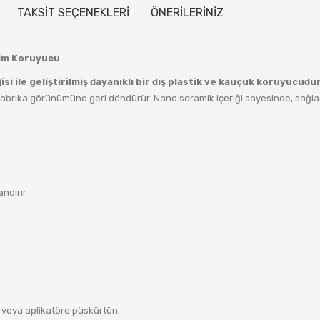
TAKSİT SEÇENEKLERİ
ÖNERİLERİNİZ
rim Koruyucu
si ile geliştirilmiş dayanıklı bir dış plastik ve kauçuk koruyucudu
al fabrika görünümüne geri döndürür. Nano seramik içeriği sayesinde, sağl
andırır
 veya aplikatöre püskürtün.