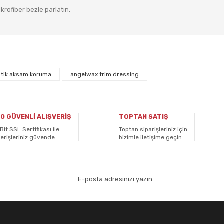
krofiber bezle parlatın.
 diğer konularda yetersiz gördüğünüz noktaları öneri formunu kullanarak ta
Bu ürüne ilk yorumu siz yapın!
stik aksam koruma
angelwax trim dressing
Yorum Yaz
0 GÜVENLİ ALIŞVERİŞ
TOPTAN SATIŞ
Bit SSL Sertifikası ile
Toptan siparişleriniz için
verişleriniz güvende
bizimle iletişime geçin
aydolun!