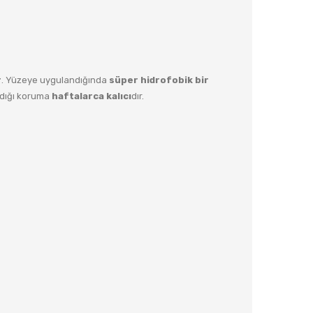
r
. Yüzeye uygulandığında
süper hidrofobik bir
adığı koruma
haftalarca kalıcı
dır.