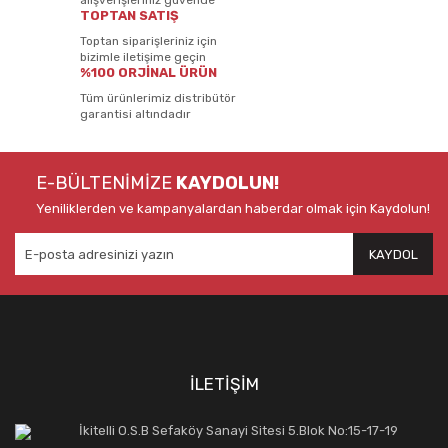
alışverişleriniz güvende
TOPTAN SATIŞ
Toptan siparişleriniz için
bizimle iletişime geçin
%100 ORJİNAL ÜRÜN
Tüm ürünlerimiz distribütör
garantisi altındadır
E-BÜLTENİMİZE
KAYDOLUN!
Yeniliklerden ve kampanyalardan haberdar olmak için Kaydolun!
KAYDOL
İLETİŞİM
İkitelli O.S.B Sefaköy Sanayi Sitesi 5.Blok No:15-17-19