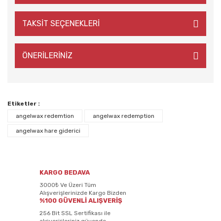
TAKSİT SEÇENEKLERİ
ÖNERİLERİNİZ
Etiketler :
angelwax redemtion
angelwax redemption
angelwax hare giderici
KARGO BEDAVA
3000₺ Ve Üzeri Tüm
Alışverişlerinizde Kargo Bizden
%100 GÜVENLİ ALIŞVERİŞ
256 Bit SSL Sertifikası ile