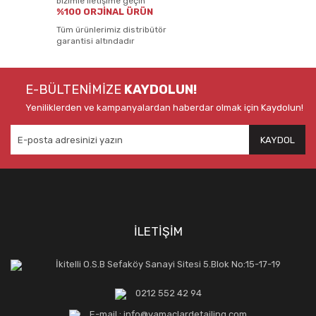
bizimle iletişime geçin
%100 ORJİNAL ÜRÜN
Tüm ürünlerimiz distribütör
garantisi altındadır
E-BÜLTENİMİZE
KAYDOLUN!
Yeniliklerden ve kampanyalardan haberdar olmak için Kaydolun!
KAYDOL
İLETİŞİM
İkitelli O.S.B Sefaköy Sanayi Sitesi 5.Blok No:15-17-19
0212 552 42 94
E-mail : info@yamaclardetailing.com