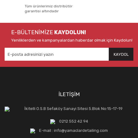
Tüm ürünlerimiz distribütör
garantisi altındadır
E-BÜLTENİMİZE
KAYDOLUN!
Yeniliklerden ve kampanyalardan haberdar olmak için Kaydolun!
KAYDOL
İLETİŞİM
İkitelli O.S.B Sefaköy Sanayi Sitesi 5.Blok No:15-17-19
0212 552 42 94
E-mail : info@yamaclardetailing.com