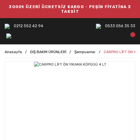
3000₺ ÜZERİ ÜCRETSİZ KARGO
-
PEŞİN FİYATİNA 3
TAKSİT
0212 552 42 94
0533 056 35 33
Anasayfa
DIŞ BAKIM ÜRÜNLERİ
Şampuanlar
CARPRO LİFT ÖN YI