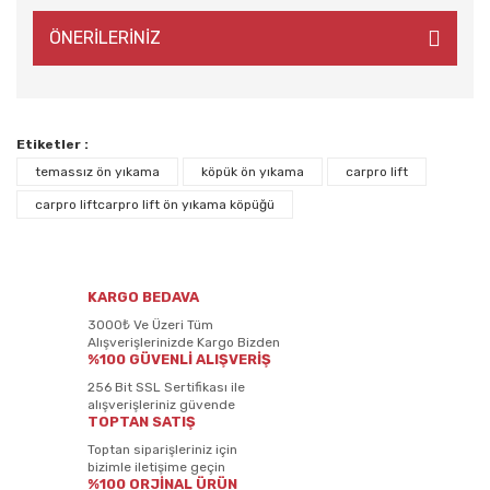
ÖNERİLERİNİZ
Etiketler :
temassız ön yıkama
köpük ön yıkama
carpro lift
carpro liftcarpro lift ön yıkama köpüğü
KARGO BEDAVA
3000₺ Ve Üzeri Tüm
Alışverişlerinizde Kargo Bizden
%100 GÜVENLİ ALIŞVERİŞ
256 Bit SSL Sertifikası ile
alışverişleriniz güvende
TOPTAN SATIŞ
Toptan siparişleriniz için
bizimle iletişime geçin
%100 ORJİNAL ÜRÜN