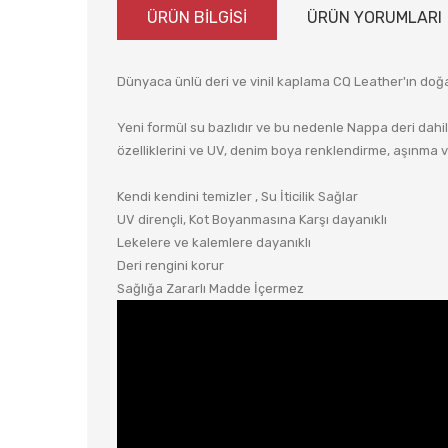
ÜRÜN BİLGİSİ
ÜRÜN YORUMLARI
Dünyaca ünlü deri ve vinil kaplama CQ Leather'ın doğ
Yeni formül su bazlıdır ve bu nedenle Nappa deri dahil 
özelliklerini ve UV, denim boya renklendirme, aşınma ve 
Kendi kendini temizler , Su İticilik Sağlar
UV dirençli, Kot Boyanmasına Karşı dayanıklı
Lekelere ve kalemlere dayanıklı
Deri rengini korur
Sağlığa Zararlı Madde İçermez