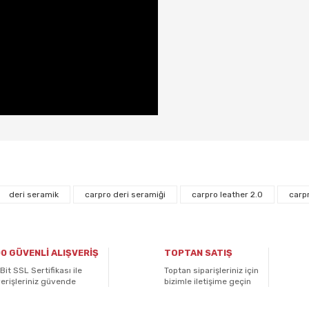
 diğer konularda yetersiz gördüğünüz noktaları öneri formunu kullanarak ta
Bu ürüne ilk yorumu siz yapın!
deri seramik
carpro deri seramiği
carpro leather 2.0
carp
Yorum Yaz
0 GÜVENLİ ALIŞVERİŞ
TOPTAN SATIŞ
Bit SSL Sertifikası ile
Toptan siparişleriniz için
verişleriniz güvende
bizimle iletişime geçin