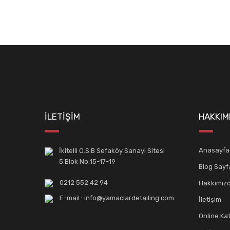
Bu ürüne benzer farklı alternatifler olmalı.
E-BÜLTENİMİZE
KAYDOLUN!
Yeniliklerden ve kampanyalardan haberdar olmak için K
İLETİŞİM
HAKKIM
Anasayfa
İkitelli O.S.B Sefaköy Sanayi Sitesi
5.Blok No:15-17-19
Blog Sayf
0212 552 42 94
Hakkımız
E-mail : info@yamaclardetailing.com
İletişim
Online Ka