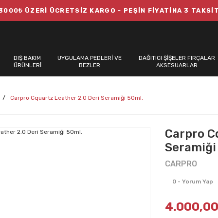
3000₺ ÜZERİ ÜCRETSİZ KARGO
-
PEŞİN FİYATİNA 3 TAKSİ
DIŞ BAKIM
UYGULAMA PEDLERİ VE
DAĞITICI ŞİŞELER FIRÇALAR
ÜRÜNLERİ
BEZLER
AKSESUARLAR
Carpro Cquartz Leather 2.0 Deri Seramiği 50ml.
Carpro C
Seramiği
CARPRO
0 - Yorum Yap
4.000,00