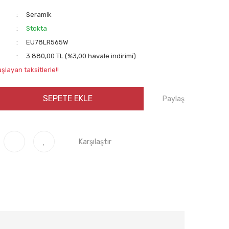
Seramik
Stokta
EU78LR565W
3.880,00 TL (%3,00 havale indirimi)
şlayan taksitlerle!!
SEPETE EKLE
Paylaş
Karşılaştır