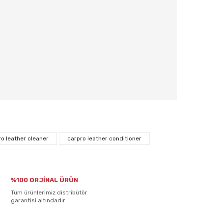
rafımıza iletebilirsiniz.
ro leather cleaner
carpro leather conditioner
%100 ORJİNAL ÜRÜN
Tüm ürünlerimiz distribütör
garantisi altındadır