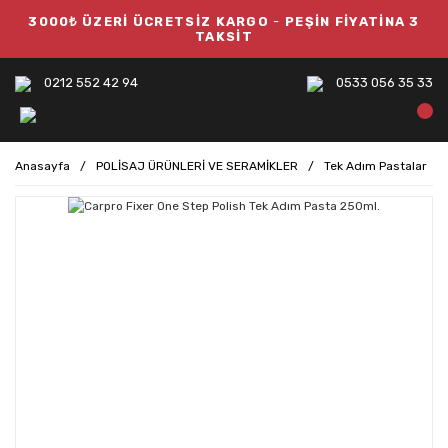
3000₺ ÜZERİ ÜCRETSİZ KARGO
-
PEŞİN FİYATİNA 3
TAKSİT
0212 552 42 94
0533 056 35 33
Anasayfa
POLİSAJ ÜRÜNLERİ VE SERAMİKLER
Tek Adım Pastalar