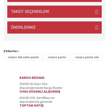
TAKSİT SEÇENEKLERİ
ÖNERİLERİNİZ
Etiketler :
carpro tek adım pasta
carpro pasta
carpro pasta cila
KARGO BEDAVA
3000₺ Ve Üzeri Tüm
Alışverişlerinizde Kargo Bizden
%100 GÜVENLİ ALIŞVERİŞ
256 Bit SSL Sertifikası ile
alışverişleriniz güvende
TOPTAN SATIŞ