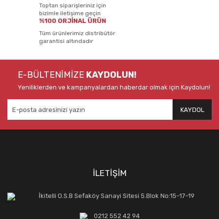
Toptan siparişleriniz için
bizimle iletişime geçin
%100 ORJİNAL ÜRÜN
Tüm ürünlerimiz distribütör
garantisi altındadır
E-BÜLTENİMİZE
KAYDOLUN!
Yeniliklerden ve kampanyalardan haberdar olmak için Kaydolun!
KAYDOL
İLETİŞİM
İkitelli O.S.B Sefaköy Sanayi Sitesi 5.Blok No:15-17-19
0212 552 42 94