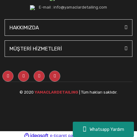
E-mail : info@yamaclardetailing.com
HAKKIMIZDA
MÜŞTERİ HİZMETLERİ
© 2020
YAMACLARDETAILING
| Tüm hakları saklıdır.
Whatsapp Yardım
ile
ideasoft
e-