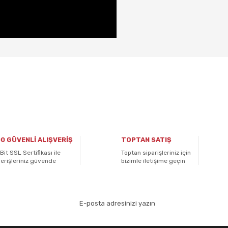
 diğer konularda yetersiz gördüğünüz noktaları öneri formunu kullanarak ta
Bu ürüne ilk yorumu siz yapın!
Yorum Yaz
0 GÜVENLİ ALIŞVERİŞ
TOPTAN SATIŞ
Bit SSL Sertifikası ile
Toptan siparişleriniz için
verişleriniz güvende
bizimle iletişime geçin
aydolun!