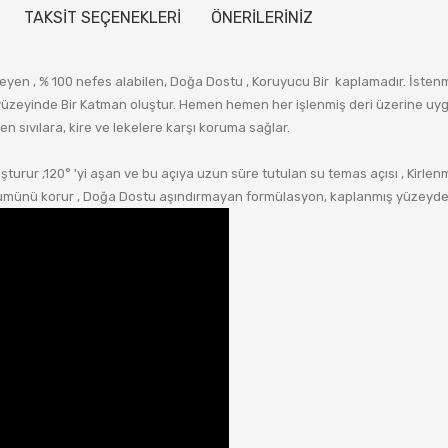
TAKSİT SEÇENEKLERİ
ÖNERİLERİNİZ
en , % 100 nefes alabilen, Doğa Dostu , Koruyucu Bir kaplamadır. İstenmey
yüzeyinde Bir Katman oluştur. Hemen hemen her işlenmiş deri üzerine uygu
ıvılara, kire ve lekelere karşı koruma sağlar.
turur ,120° 'yi aşan ve bu açıya uzun süre tutulan su temas açısı , Kirle
örünümünü korur , Doğa Dostu aşındırmayan formülasyon, kaplanmış yüzeyd