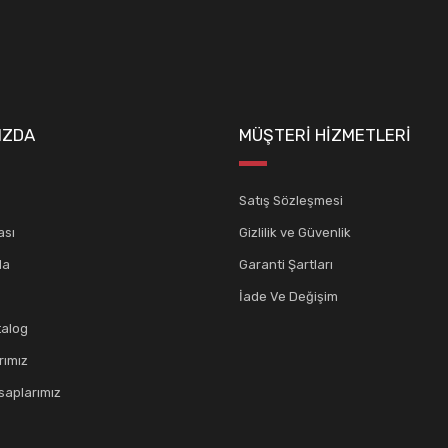
Gönder
IZDA
MÜŞTERİ HİZMETLERİ
Satış Sözleşmesi
ası
Gizlilik ve Güvenlik
da
Garanti Şartları
İade Ve Değişim
talog
rımız
aplarımız