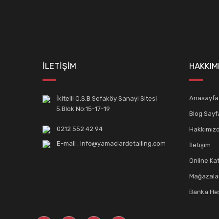
İLETİŞİM
HAKKIM
Anasayfa
İkitelli O.S.B Sefaköy Sanayi Sitesi
5.Blok No:15-17-19
Blog Sayf
0212 552 42 94
Hakkımız
E-mail : info@yamaclardetailing.com
İletişim
Online Ka
Mağazala
Banka Hes