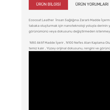
ÜRÜN BİLGİSİ
ÜRÜN YORUMLARI
Ecocoat Leather İnsan Sağlığına Zararlı Madde İçermey
tabaka oluşturmak için nanoteknoloji yoluyla derinin 
görünümünü veya dokusunu değiştirmeden istenmeyen s
%80 Aktif Madde İçerir , %100 Nefes Alan Kaplama Oluş
temiz kalır , Yüzey orijinal dokusunu, rengini ve g