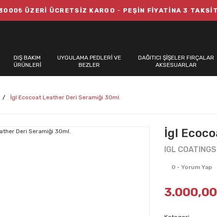
3000₺ ÜZERİ ÜCRETSİZ KARGO
-
PEŞİN FİYATİNA 3 TAKSİ
DIŞ BAKIM
UYGULAMA PEDLERİ VE
DAĞITICI ŞİŞELER FIRÇALAR
ÜRÜNLERİ
BEZLER
AKSESUARLAR
İgl Ecocoat Leather Deri Seramiği 30ml.
İgl Ecoco
IGL COATINGS
0 - Yorum Yap
3.000,00