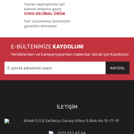
Toptan siparişleriniz için
bizimle iletişime geçin
%100 ORJİNAL ÜRÜN
Tüm ürünlerimiz distribütör
garantisi altındadır
E-BÜLTENİMİZE
KAYDOLUN!
Yeniliklerden ve kampanyalardan haberdar olmak için Kaydolun!
KAYDOL
İLETİŞİM
İkitelli O.S.B Sefaköy Sanayi Sitesi 5.Blok No:15-17-19
0212 552 42 94