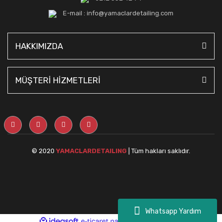
E-mail : info@yamaclardetailing.com
HAKKIMIZDA
MÜŞTERİ HİZMETLERİ
© 2020
YAMACLARDETAILING
| Tüm hakları saklıdır.
Whatsapp Yardım
ile
ideasoft
e-