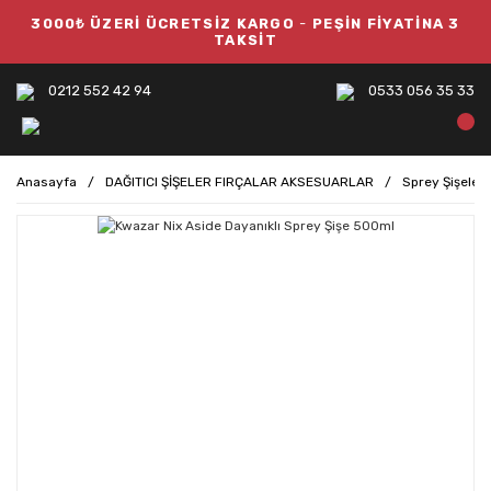
3000₺ ÜZERİ ÜCRETSİZ KARGO
-
PEŞİN FİYATİNA 3
TAKSİT
0212 552 42 94
0533 056 35 33
Anasayfa
DAĞITICI ŞİŞELER FIRÇALAR AKSESUARLAR
Sprey Şişeler