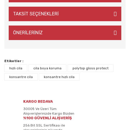
TAKSİT SEÇENEKLERİ
ÖNERİLERİNİZ
Etiketler :
hızlı cila
cila boya koruma
polytop gloss protect
konsantre cila
konsantre hızlı cila
KARGO BEDAVA
3000₺ Ve Üzeri Tüm
Alışverişlerinizde Kargo Bizden
%100 GÜVENLİ ALIŞVERİŞ
256 Bit SSL Sertifikası ile