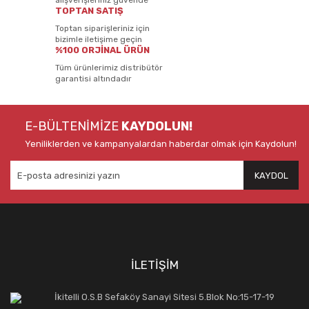
alışverişleriniz güvende
TOPTAN SATIŞ
Toptan siparişleriniz için
bizimle iletişime geçin
%100 ORJİNAL ÜRÜN
Tüm ürünlerimiz distribütör
garantisi altındadır
E-BÜLTENİMİZE
KAYDOLUN!
Yeniliklerden ve kampanyalardan haberdar olmak için Kaydolun!
KAYDOL
İLETİŞİM
İkitelli O.S.B Sefaköy Sanayi Sitesi 5.Blok No:15-17-19