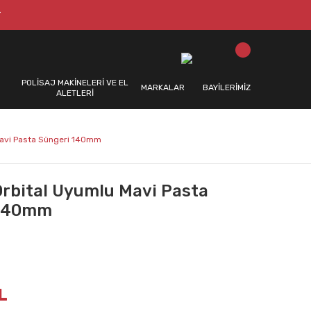
T
POLİSAJ MAKİNELERİ VE EL
MARKALAR
BAYİLERİMİZ
ALETLERİ
Mavi Pasta Süngeri 140mm
Orbital Uyumlu Mavi Pasta
 140mm
L