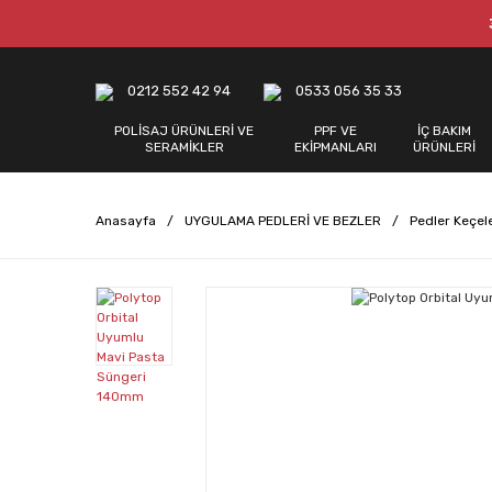
0212 552 42 94
0533 056 35 33
POLİSAJ ÜRÜNLERİ VE
PPF VE
İÇ BAKIM
SERAMİKLER
EKİPMANLARI
ÜRÜNLERİ
Anasayfa
UYGULAMA PEDLERİ VE BEZLER
Pedler Keçel