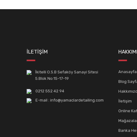
İLETİŞİM
HAKKIM
Anasayfa
İkitelli O.S.B Sefaköy Sanayi Sitesi
5.Blok No:15-17-19
Blog Sayf
0212 552 42 94
Hakkımız
E-mail : info@yamaclardetailing.com
İletişim
Online Ka
Mağazala
Banka Hes