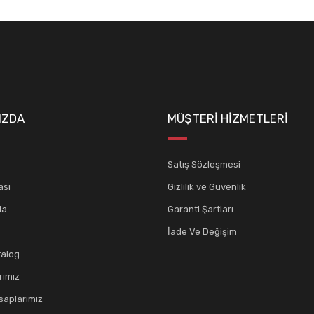
Gönder
IZDA
MÜŞTERİ HİZMETLERİ
Satış Sözleşmesi
ası
Gizlilik ve Güvenlik
da
Garanti Şartları
İade Ve Değişim
talog
rımız
aplarımız