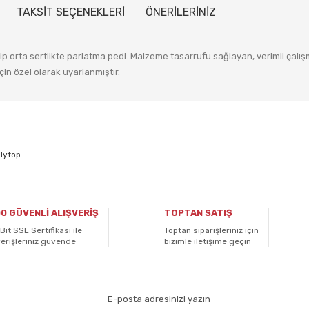
TAKSİT SEÇENEKLERİ
ÖNERİLERİNİZ
p orta sertlikte parlatma pedi. Malzeme tasarrufu sağlayan, verimli çalışma
çin özel olarak uyarlanmıştır.
 diğer konularda yetersiz gördüğünüz noktaları öneri formunu kullanarak ta
Bu ürüne ilk yorumu siz yapın!
lytop
Yorum Yaz
0 GÜVENLİ ALIŞVERİŞ
TOPTAN SATIŞ
Bit SSL Sertifikası ile
Toptan siparişleriniz için
verişleriniz güvende
bizimle iletişime geçin
aydolun!