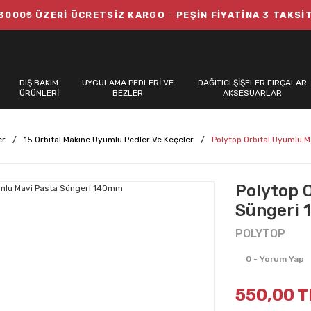
3000₺ ÜZERİ ÜCRETSİZ KARGO
-
PEŞİN FİYATİNA 3 TAKSİ
DIŞ BAKIM
UYGULAMA PEDLERİ VE
DAĞITICI ŞİŞELER FIRÇALAR
ÜRÜNLERİ
BEZLER
AKSESUARLAR
er
15 Orbital Makine Uyumlu Pedler Ve Keçeler
Polytop Orbital Uyumlu 
Polytop 
Süngeri
POLYTOP
0 - Yorum Yap
550,00 T