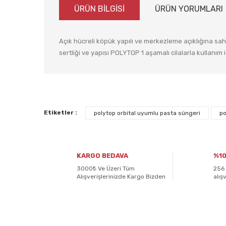
ÜRÜN BİLGİSİ
ÜRÜN YORUMLARI
Açık hücreli köpük yapılı ve merkezleme açıklığına sahi
sertliği ve yapısı POLYTOP 1 aşamalı cilalarla kullanım i
Bu ürünün fiyat bilgisi, resim, ürün açıklamalarında ve
Görüş ve önerileriniz için teşekkür ederiz.
Etiketler :
polytop orbital uyumlu pasta süngeri
po
Ürün resmi kalitesiz, bozuk veya görüntülenemiyor.
Ürün açıklamasında eksik bilgiler bulunuyor.
KARGO BEDAVA
%10
Ürün bilgilerinde hatalar bulunuyor.
3000₺ Ve Üzeri Tüm
256 
Alışverişlerinizde Kargo Bizden
alış
Ürün fiyatı diğer sitelerden daha pahalı.
Bu ürüne benzer farklı alternatifler olmalı.
E-BÜLTENİMİZE
KAYDOLUN!
Yeniliklerden ve kampanyalardan haberdar olmak için K