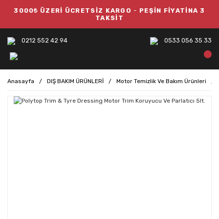
3000₺ ÜZERİ ÜCRETSİZ KARGO
-
PEŞİN FİYATİNA 3
TAKSİT
0212 552 42 94
0533 056 35 33
Anasayfa
DIŞ BAKIM ÜRÜNLERİ
Motor Temizlik Ve Bakım Ürünleri