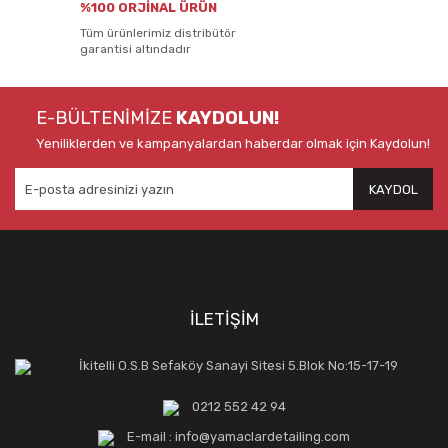
%100 ORJİNAL ÜRÜN
Tüm ürünlerimiz distribütör
garantisi altındadır
E-BÜLTENİMİZE
KAYDOLUN!
Yeniliklerden ve kampanyalardan haberdar olmak için Kaydolun!
KAYDOL
İLETİŞİM
İkitelli O.S.B Sefaköy Sanayi Sitesi 5.Blok No:15-17-19
0212 552 42 94
E-mail : info@yamaclardetailing.com