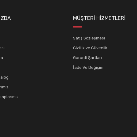
Gönder
IZDA
MÜŞTERİ HİZMETLERİ
Satış Sözleşmesi
ası
Gizlilik ve Güvenlik
da
Garanti Şartları
İade Ve Değişim
talog
rımız
aplarımız