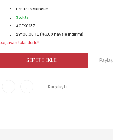
Orbital Makineler
Stokta
ACFKQ137
29.100,00 TL (%3,00 havale indirimi)
başlayan taksitlerle!!
SEPETE EKLE
Paylaş
Karşılaştır