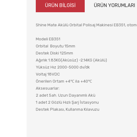
ÜRÜN BİLGİSİ
ÜRÜN YORUMLARI
Shine Mate Akülü Orbital Polisaj Makinesi EB351, otomot
Modeli EB351
Orbital Boyutu 15mm
Destek Diski 125mm
Ağırlık 1.83KG(Aküsüz) -2.14KG (Akülü)
Yüksüz Hız 2000-5000 dv/dk
Voltaj 18VDC
Önerilen Ortam +4℃ ila +40℃
Aksesuarlar:
2 adet 5ah. Uzun Dayanımlı Akü
1 adet 2 Gözlü Hızlı Şarj İstasyonu
Destek Plakası, Kullanma Kılavuzu