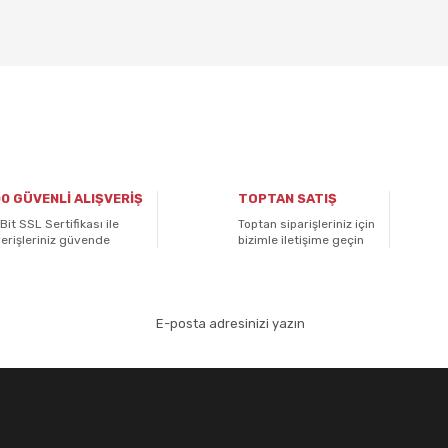
 diğer konularda yetersiz gördüğünüz noktaları öneri formunu kullanarak ta
Bu ürüne ilk yorumu siz yapın!
0 GÜVENLİ ALIŞVERİŞ
TOPTAN SATIŞ
Yorum Yaz
Bit SSL Sertifikası ile
Toptan siparişleriniz için
verişleriniz güvende
bizimle iletişime geçin
aydolun!