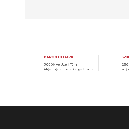
Bu ürünün fiyat bilgisi, resim, ürün açıklamalarında ve
Görüş ve önerileriniz için teşekkür ederiz.
Ürün resmi kalitesiz, bozuk veya görüntülenemiyor.
KARGO BEDAVA
%10
Ürün açıklamasında eksik bilgiler bulunuyor.
3000₺ Ve Üzeri Tüm
256 
Alışverişlerinizde Kargo Bizden
alış
Ürün bilgilerinde hatalar bulunuyor.
Ürün fiyatı diğer sitelerden daha pahalı.
E-BÜLTENİMİZE
KAYDOLUN!
Bu ürüne benzer farklı alternatifler olmalı.
Yeniliklerden ve kampanyalardan haberdar olmak için K