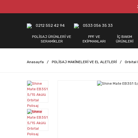
0212 552 42 94
0533 056 35 33
POLİSAJ ÜRÜNLERİ VE
PPF VE
İÇ BAKIM
SERAMİKLER
EKİPMANLARI
ÜRÜNLERİ
Anasayfa
POLİSAJ MAKİNELERİ VE EL ALETLERİ
Orbital