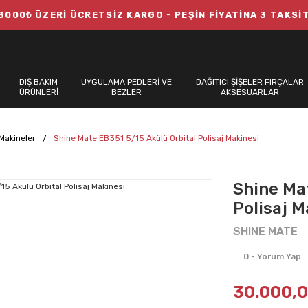
3000₺ ÜZERİ ÜCRETSİZ KARGO
-
PEŞİN FİYATİNA 3 TAKSİ
DIŞ BAKIM
UYGULAMA PEDLERİ VE
DAĞITICI ŞİŞELER FIRÇALAR
ÜRÜNLERİ
BEZLER
AKSESUARLAR
 Makineler
Shine Mate EB351 5/15 Akülü Orbital Polisaj Makinesi
Shine Ma
Polisaj M
SHINE MATE
0 - Yorum Yap
30.000,0