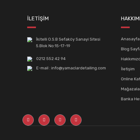
İLETİŞİM
HAKKIM
Anasayfa
İkitelli O.S.B Sefaköy Sanayi Sitesi
5.Blok No:15-17-19
Blog Sayf
0212 552 42 94
Hakkımız
E-mail : info@yamaclardetailing.com
İletişim
Online Ka
Mağazala
Banka Hes