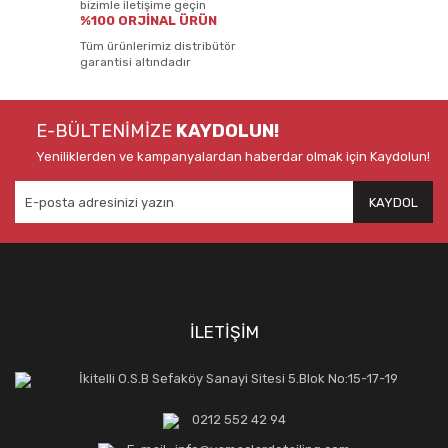
bizimle iletişime geçin
%100 ORJİNAL ÜRÜN
Tüm ürünlerimiz distribütör
garantisi altındadır
E-BÜLTENİMİZE
KAYDOLUN!
Yeniliklerden ve kampanyalardan haberdar olmak için Kaydolun!
KAYDOL
İLETİŞİM
İkitelli O.S.B Sefaköy Sanayi Sitesi 5.Blok No:15-17-19
0212 552 42 94