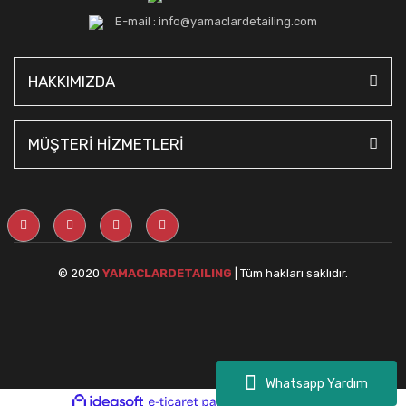
E-mail : info@yamaclardetailing.com
HAKKIMIZDA
MÜŞTERİ HİZMETLERİ
© 2020
YAMACLARDETAILING
| Tüm hakları saklıdır.
Whatsapp Yardım
ile
ideasoft
e-