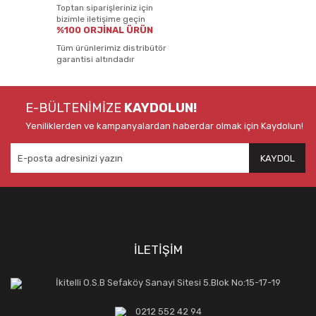
Toptan siparişleriniz için
bizimle iletişime geçin
%100 ORJİNAL ÜRÜN
Tüm ürünlerimiz distribütör
garantisi altındadır
E-BÜLTENİMİZE
KAYDOLUN!
Yeniliklerden ve kampanyalardan haberdar olmak için Kaydolun!
KAYDOL
İLETİŞİM
İkitelli O.S.B Sefaköy Sanayi Sitesi 5.Blok No:15-17-19
0212 552 42 94