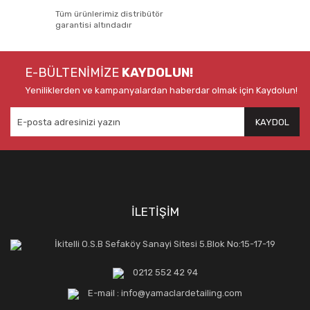
Tüm ürünlerimiz distribütör
garantisi altındadır
E-BÜLTENİMİZE
KAYDOLUN!
Yeniliklerden ve kampanyalardan haberdar olmak için Kaydolun!
KAYDOL
İLETİŞİM
İkitelli O.S.B Sefaköy Sanayi Sitesi 5.Blok No:15-17-19
0212 552 42 94
E-mail : info@yamaclardetailing.com