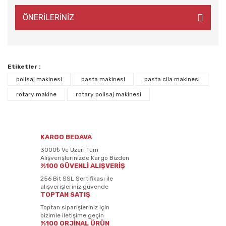
ÖNERİLERİNİZ
Etiketler :
polisaj makinesi
pasta makinesi
pasta cila makinesi
rotary makine
rotary polisaj makinesi
KARGO BEDAVA
3000₺ Ve Üzeri Tüm
Alışverişlerinizde Kargo Bizden
%100 GÜVENLİ ALIŞVERİŞ
256 Bit SSL Sertifikası ile
alışverişleriniz güvende
TOPTAN SATIŞ
Toptan siparişleriniz için
bizimle iletişime geçin
%100 ORJİNAL ÜRÜN