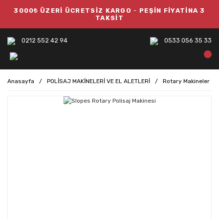
3000₺ ÜZERİ ÜCRETSİZ KARGO
-
PEŞİN FİYATİNA 3
TAKSİT
0212 552 42 94
0533 056 35 33
Anasayfa
POLİSAJ MAKİNELERİ VE EL ALETLERİ
Rotary Makineler