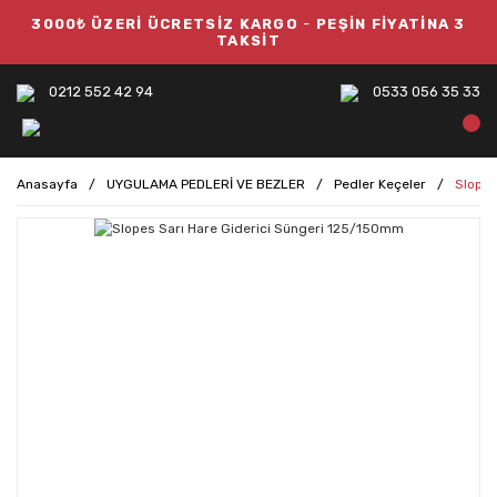
3000₺ ÜZERİ ÜCRETSİZ KARGO
-
PEŞİN FİYATİNA 3
TAKSİT
0212 552 42 94
0533 056 35 33
Anasayfa
UYGULAMA PEDLERİ VE BEZLER
Pedler Keçeler
Slopes