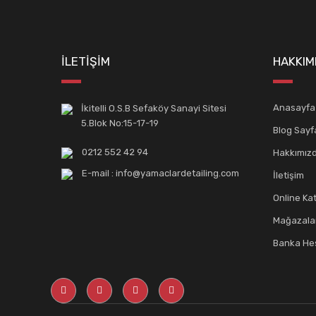
İLETİŞİM
HAKKIM
Anasayfa
İkitelli O.S.B Sefaköy Sanayi Sitesi
5.Blok No:15-17-19
Blog Sayf
0212 552 42 94
Hakkımız
E-mail : info@yamaclardetailing.com
İletişim
Online Ka
Mağazala
Banka Hes