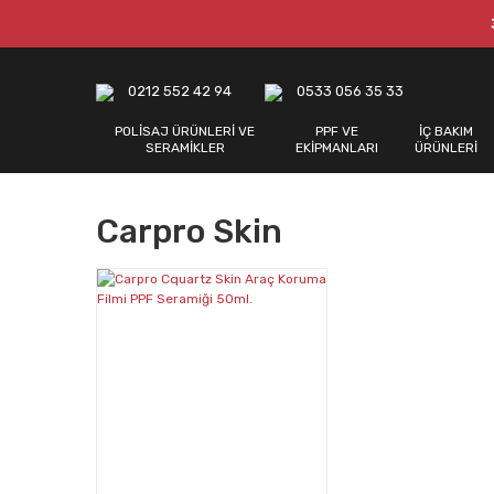
0212 552 42 94
0533 056 35 33
POLİSAJ ÜRÜNLERİ VE
PPF VE
İÇ BAKIM
SERAMİKLER
EKİPMANLARI
ÜRÜNLERİ
Carpro Skin