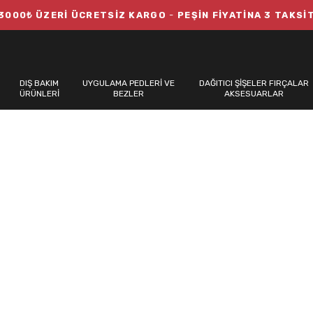
3000₺ ÜZERİ ÜCRETSİZ KARGO
-
PEŞİN FİYATİNA 3 TAKSİ
DIŞ BAKIM
UYGULAMA PEDLERİ VE
DAĞITICI ŞİŞELER FIRÇALAR
ÜRÜNLERİ
BEZLER
AKSESUARLAR