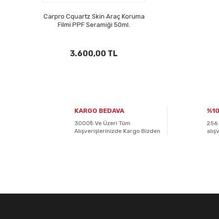
Carpro Cquartz Skin Araç Koruma
Filmi PPF Seramiği 50ml.
3.600,00 TL
KARGO BEDAVA
%10
3000₺ Ve Üzeri Tüm
256 
Alışverişlerinizde Kargo Bizden
alış
E-BÜLTENİMİZE
KAYDOLUN!
Yeniliklerden ve kampanyalardan haberdar olmak için K