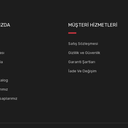
IZDA
MÜŞTERİ HİZMETLERİ
Satış Sözleşmesi
ası
Gizlilik ve Güvenlik
da
Garanti Şartları
İade Ve Değişim
talog
rımız
aplarımız