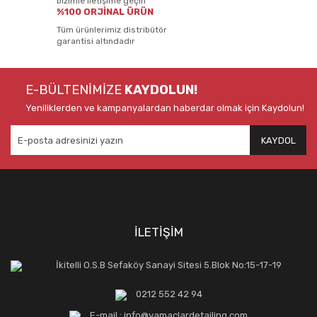
bizimle iletişime geçin
%100 ORJİNAL ÜRÜN
Tüm ürünlerimiz distribütör
garantisi altındadır
E-BÜLTENİMİZE
KAYDOLUN!
Yeniliklerden ve kampanyalardan haberdar olmak için Kaydolun!
KAYDOL
İLETİŞİM
İkitelli O.S.B Sefaköy Sanayi Sitesi 5.Blok No:15-17-19
0212 552 42 94
E-mail : info@yamaclardetailing.com