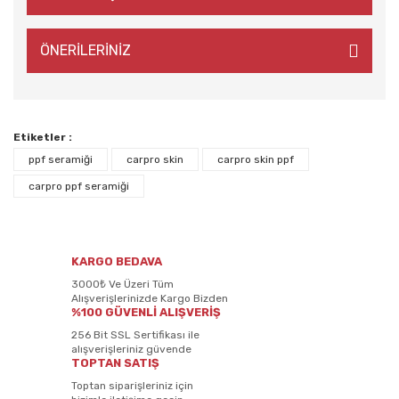
ÖNERİLERİNİZ
Etiketler :
ppf seramiği
carpro skin
carpro skin ppf
carpro ppf seramiği
KARGO BEDAVA
3000₺ Ve Üzeri Tüm
Alışverişlerinizde Kargo Bizden
%100 GÜVENLİ ALIŞVERİŞ
256 Bit SSL Sertifikası ile
alışverişleriniz güvende
TOPTAN SATIŞ
Toptan siparişleriniz için