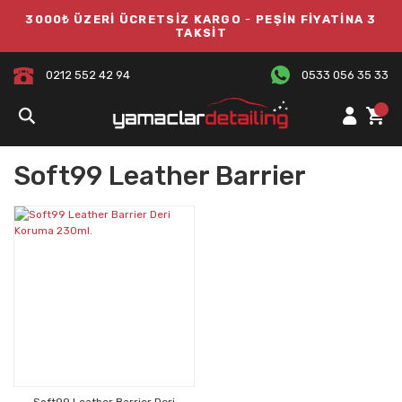
3000₺ ÜZERİ ÜCRETSİZ KARGO
-
PEŞİN FİYATİNA 3
TAKSİT
0212 552 42 94
0533 056 35 33
Soft99 Leather Barrier
Soft99 Leather Barrier Deri