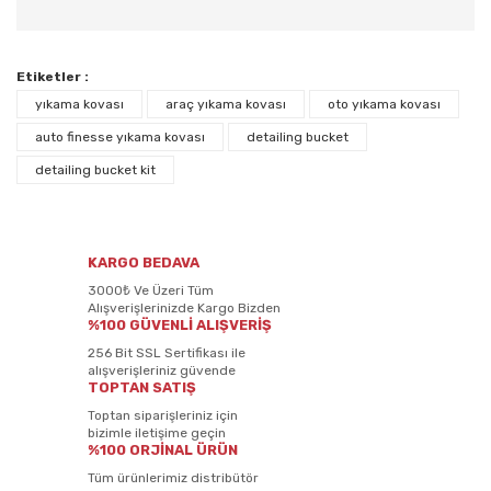
Etiketler :
yıkama kovası
araç yıkama kovası
oto yıkama kovası
auto finesse yıkama kovası
detailing bucket
detailing bucket kit
KARGO BEDAVA
3000₺ Ve Üzeri Tüm
Alışverişlerinizde Kargo Bizden
%100 GÜVENLİ ALIŞVERİŞ
256 Bit SSL Sertifikası ile
alışverişleriniz güvende
TOPTAN SATIŞ
Toptan siparişleriniz için
bizimle iletişime geçin
%100 ORJİNAL ÜRÜN
Tüm ürünlerimiz distribütör