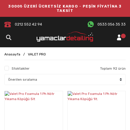
3000₺ ÜZERİ ÜCRETSİZ KARGO
-
PEŞİN FİYATİNA 3
TAKSİT
0212 552 42 94
0533 056 35 33
Anasayfa
VALET PRO
Stoktakiler
Toplam 92 ürün